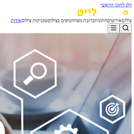
דלג לתוכן הראשי
צילום
אירועים
חתונות
בר/בת מצווה
טיפים בצילום
טכניקות צילום
אודות