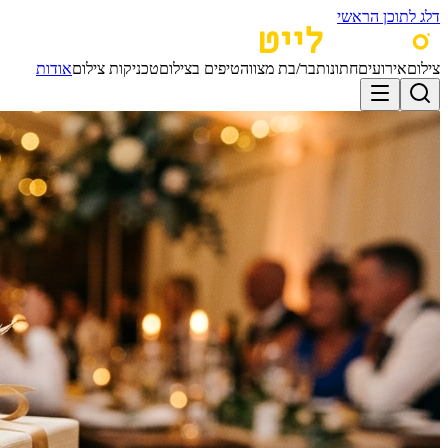
דלג לתוכן הראשי
צילום
אירועים
חתונות
בר/בת מצווה
טיפים בצילום
טכניקות צילום
אודות