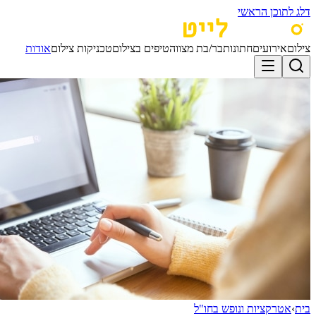
דלג לתוכן הראשי
צילום
אירועים
חתונות
בר/בת מצווה
טיפים בצילום
טכניקות צילום
אודות
בית
›
אטרקציות ונופש בחו"ל