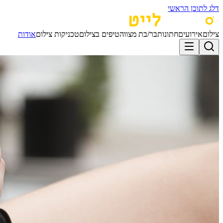
דלג לתוכן הראשי
צילום
אירועים
חתונות
בר/בת מצווה
טיפים בצילום
טכניקות צילום
אודות