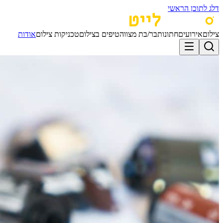
דלג לתוכן הראשי
צילום
אירועים
חתונות
בר/בת מצווה
טיפים בצילום
טכניקות צילום
אודות