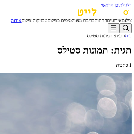
דלג לתוכן הראשי
צילום
אירועים
חתונות
בר/בת מצווה
טיפים בצילום
טכניקות צילום
אודות
בית
›
תגית:
תמונות סטילס
תגית:
תמונות סטילס
1
כתבות