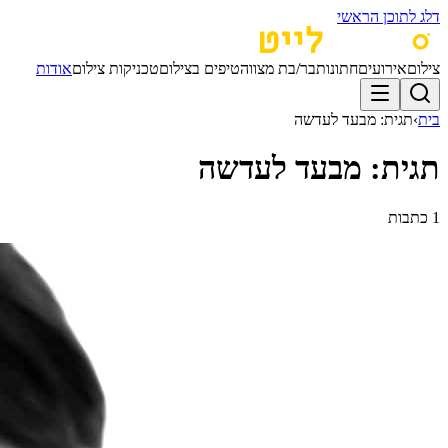
דלג לתוכן הראשי
צילום
אירועים
חתונות
בר/בת מצווה
טיפים בצילום
טכניקות צילום
אודות
בית
›
תגית:
מבעד לעדשה
תגית:
מבעד לעדשה
1
כתבות