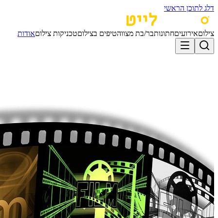
דלג לתוכן הראשי
צילום
אירועים
חתונות
בר/בת מצווה
טיפים בצילום
טכניקות צילום
אודות