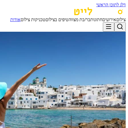
דלג לתוכן הראשי
צילום
אירועים
חתונות
בר/בת מצווה
טיפים בצילום
טכניקות צילום
אודות