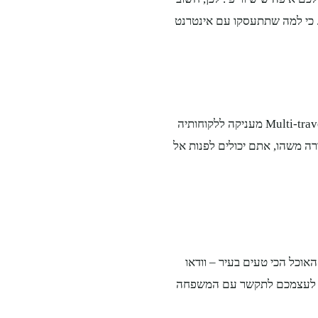
ק – ובעזרת ESIM זה לגמרי אפשרי. כי למה שתתעסקו עם אינטרנט
חשוב שיהיה לכם למי לפנות גם כשאתם נמצאים בחוץ לארץ. חברת Multi-travel מעניקה ללקוחותיה
רה משהו, אתם יכולים לפנות אל
אוכל הכי טעים בעיר – וודאו
ליוון של חברת Multi-travel כדי לאפשר לעצמכם לתקשר עם המשפחה