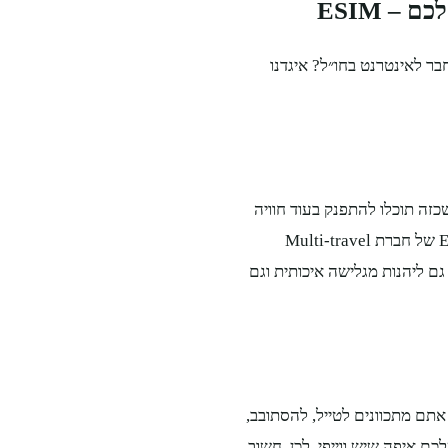
– ESIM
ך אחרת להתחבר לאינטרנט בחו״ל? איגדנו
שכזה תוכלו להתפנק בעוד חוויה
או עוד מזכרת בחופשה שלכם ביוון, וזה לגמרי שווה את זה. חבילת ESIM של חברת Multi-travel
ם ליהנות מגלישה איכותית וגם
תם מתכוונים לטייל, להסתובב,
ם איפה שיש ווייפי. לכן, חשוב