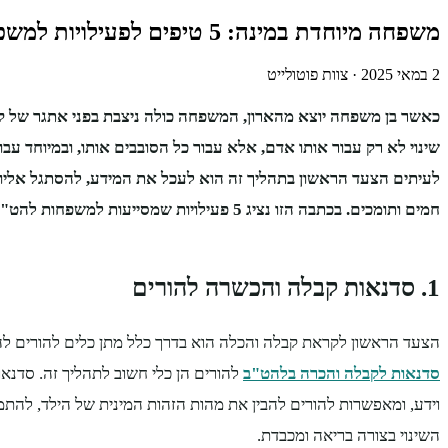
משפחה מיוחדת במינה: 5 טיפים לפעילויות למשפחות להט"ב לחיזוק והכלה
2 במאי 2025
·
צוות פוטולייט
כאשר בן משפחה יוצא מהארון, המשפחה כולה ניצבת בפני אתגר של ק
שינוי לא רק עבור אותו אדם, אלא עבור כל הסובבים אותו, ובמיוחד עב
לעיתים הצעד הראשון בתהליך זה הוא לעכל את המידע, להסתגל אליו ו
חמים ותומכים. בכתבה הזו נציג 5 פעילויות שמסייעות למשפחות להט"ב להתמודד עם התהליך.
1. סדנאות קבלה והכשרה להורים
הצעד הראשון לקראת קבלה והכלה הוא בדרך כלל מתן כלים להורים ל
סדנאות לקבלה והכרה בלהט"ב
להורים הן כלי חשוב לתהליך זה. סדנא
וידע, ומאפשרות להורים להבין את מהות הזהות המינית של הילד, להת
השינוי בצורה בריאה ומכבדת.