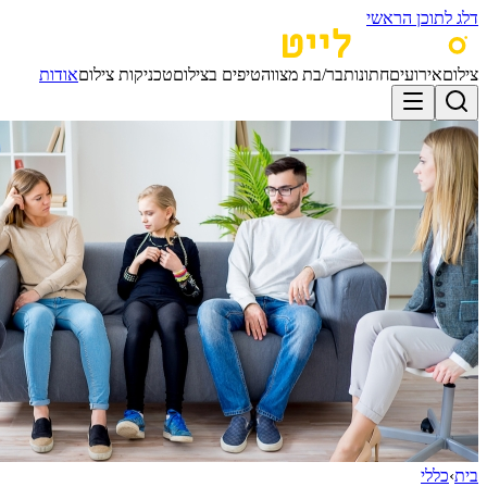
דלג לתוכן הראשי
צילום
אירועים
חתונות
בר/בת מצווה
טיפים בצילום
טכניקות צילום
אודות
בית
›
כללי