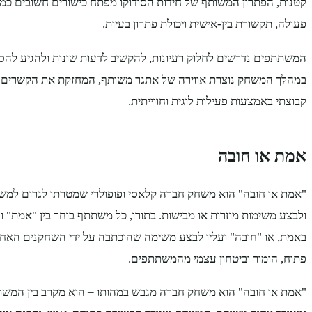
קטנות, הפתרון המשותף של חידות הסודוקו מפתח כישורים חשובים כמו
פעולה, תקשורת בין-אישית ויכולת פתרון בעיות.
המשתתפים נדרשים לחלוק רעיונות, להקשיב לדעות שונות ולהגיע להס
במהלך המשחק נוצרת אווירה של אתגר משותף, המחזקת את הקשרים 
קבוצתי באמצעות פעילות לוגית וחווייתית.
אמת או חובה
"אמת או חובה" הוא משחק חברה קלאסי ופופולרי שמטרתו לגרום למש
ולבצע משימות מוזרות או מבישות. בתורו, כל משתתף בוחר בין "אמת" 
באמת, או "חובה" ועליו לבצע משימה שהוכתבה על ידי השחקנים האחר
פתוח, הומור וביטחון עצמי מהמשתתפים.
"אמת או חובה" הוא משחק חברה מגבש במהותו – הוא מקרב בין המש