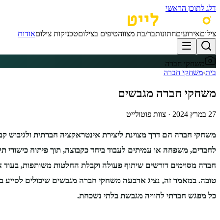
דלג לתוכן הראשי
צילום
אירועים
חתונות
בר/בת מצווה
טיפים בצילום
טכניקות צילום
אודות
משחקי חברה
בית
›
משחקי חברה
משחקי חברה מגבשים
27 במרץ 2024
·
צוות פוטולייט
משחקי חברה הם דרך מצוינת ליצירת אינטראקציה חברתית ולגיבוש קב
לחברים, משפחה או עמיתים לעבוד ביחד כקבוצה, תוך פיתוח כישורי 
חברה מסוימים דורשים שיתוף פעולה וקבלת החלטות משותפות, בעוד א
טובה. במאמר זה, נציג ארבעה משחקי חברה מגבשים שיכולים לסייע בבנ
כל מפגש חברתי לחוויה מגבשת בלתי נשכחת.