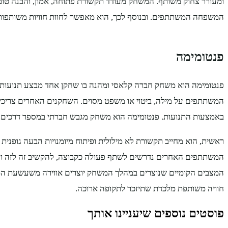
ומעורר צחוק משותף. המשחק מעודד תקשורת פתוחה, אמון, והבנה טובה 
המשפחה המשתתפים. ובנוסף לכך, הוא מאפשר לחוות חוויות משותפות ו
פנטומימה
פנטומימה הוא משחק חברה קלאסי ומהנה בו שחקן אחד מבצע תנועות 
המשתתפים על מילה, ביטוי או משפט מסוים. השחקנים האחרים צריכי
באמצעות התנועות. פנטומימה הוא משחק מגבש חברתי במספר דרכים.
ראשית, הוא מחייב תקשורת לא מילולית ופיתוח מיומנויות הבעה גופני
המשתתפים האחרים נדרשים לשתף פעולה כקבוצה, להקשיב זה לזה ולפ
המצבים הקומיים שנוצרים במהלך המשחק יוצרים אווירה משעשעת המ
חוויה משותפת מלכדת שתיזכר לתקופה ארוכה.
פוסטים נוספים שיעניינו אותך