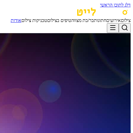
דלג לתוכן הראשי
צילום
אירועים
חתונות
בר/בת מצווה
טיפים בצילום
טכניקות צילום
אודות