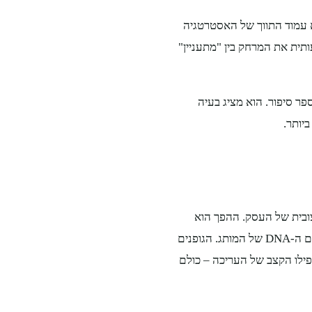
א עמוד התווך של האסטרטגיה
ר, ומקצר משמעותית את המרחק בין "מתעניין"
טוב מספר סיפור. הוא מציג בעיה
יותר.
ובית של העסק. ההפך הוא
מקצועי חייב להיות מסונכרן לחלוטין עם ה-DNA של המותג. הגופנים
גנון הצילום ואפילו הקצב של העריכה – כולם