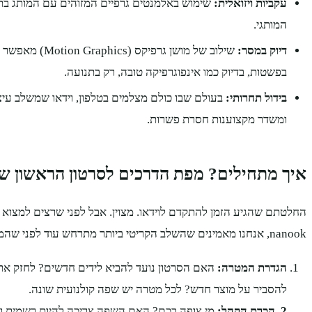
עקביות ויזואלית:
שימוש באלמנטים גרפיים המזוהים עם המותג בתוך
המותגי.
דיוק במסר:
שילוב של מושן גרפיק
בפשטות, בדיוק כמו אינפוגרפיקה טובה, רק בתנועה.
בידול תחרותי:
בעולם שבו כולם מצלמים בטלפון, וידאו שמשלב עיצו
ומשדר מקצוענות חסרת פשרות.
איך מתחילים? מפת הדרכים לסרטון הראשון ש
החלטתם שהגיע הזמן להתקדם לוידאו. מצוין. אבל לפני שרצים למצוא צ
nanook, אנחנו מאמינים שהשלב הקריטי ביותר מתרחש עוד לפני שהמצלמה נדלקת.
הגדרת המטרה:
האם הסרטון נועד להביא לידים חדשים? לחזק את
להסביר על מוצר חדש? לכל מטרה יש שפה קולנועית שונה.
2. הכרת הקהל:
מי צופה בכם? האם השפה צריכה להיות רשמית ומ