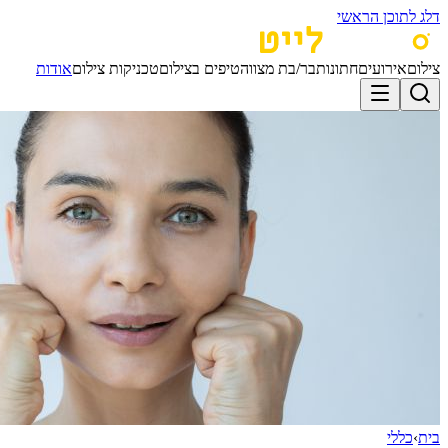
דלג לתוכן הראשי
צילום
אירועים
חתונות
בר/בת מצווה
טיפים בצילום
טכניקות צילום
אודות
בית
›
כללי