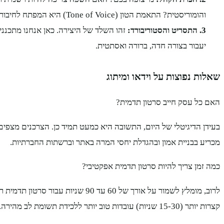
והומוריסטית? התאמת הטון (Tone of Voice) היא המפתח לחיבור רגשי.
3. התסריט והסטוריבורד:
זהו השלד של היצירה. כאן אנחנו מתכנני
יעבור בצורה חדה, ברורה ואסתטית.
שאלות נפוצות על וידאו ומיתוג
האם כל עסק חייב סרטון תדמית?
בעידן הדיגיטלי של היום, התשובה היא כמעט תמיד כן. הצרכנים מצפים לת
מכריע בבניית אמון ובהגדלת יחסי המרה באתר וברשתות החברתיות.
כמה זמן צריך להיות סרטון תדמית אפקטיבי?
לרוב, מומלץ לשמור על אורך של 60 עד 90 שני
קצרות יותר (15-30 שניות) עובדות טוב יותר ללכידת תשומת לב מהירה.