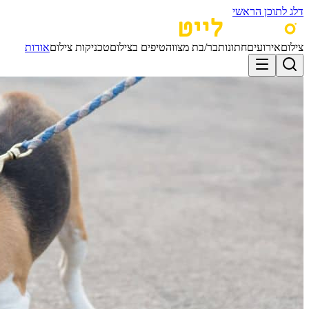
דלג לתוכן הראשי
צילום
אירועים
חתונות
בר/בת מצווה
טיפים בצילום
טכניקות צילום
אודות