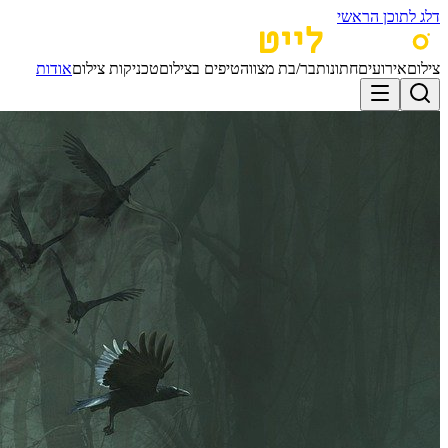
דלג לתוכן הראשי
צילום
אירועים
חתונות
בר/בת מצווה
טיפים בצילום
טכניקות צילום
אודות