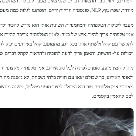
הימורים, חיזוי, ניבוי תוצאות ודברים שנמצאים מעבר לגבולות המחשבה. ב
מודרך, שפת גוף, NLP, סוגסטיה וזריזות ידיים, תופתעו לגלות כמה מעט ידעתם על עולם המסתורין.
מעבר ליכולות הטלפתיה והמיומנויות השונות אותן הוא נדרש להכיר ולד
אמן טלפתיה צריך להיות איש של במה. לאמן הטלפתיה צריכה להיות איש
לתקשר עם קהל ולשתף אותו בכל רגע מהמופע. קהל באירועים יכול לה
ויכולות על- חושיות, והאמן צריך לדעת להוכיח ולהראות לקהל דברים שש
ניתן להזמין מופע ואמן טלפתיה לכל סוג אירוע. אמן טלפתיה מקצועי 
ולאופי האירוע, כך שכולם יצאו עם חוויה בלתי נשכחת, לא משנה מה חו
מאחורי אמן טלפתיה טוב היא היכולת ליצור מופע מטלטל, משנה מחשבה ו
לכם להאמין בקסמים.